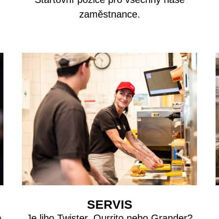
zaměstnance.
SERVIS
á
Je libo Twister, Qurrito nebo Grander?