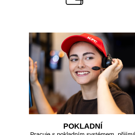
POKLADNÍ
Pracuje s pokladním systémem, přijím