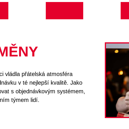
SMĚNY
i vládla přátelská atmosféra
návku v té nejlepší kvalitě. Jako
ovat s objednávkovým systémem,
ním týmem lidí.