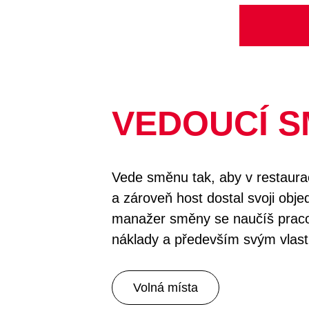
VEDOUCÍ 
Vede směnu tak, aby v restaurac
a zároveň host dostal svoji objed
manažer směny se naučíš prac
náklady a především svým vlast
Volná místa