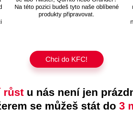
d
Na této pozici budeš tyto naše oblíbené
produkty připravovat.
i
n
Chci do KFC!
 růst
u nás není jen prázdn
erem se můžeš stát do
3 