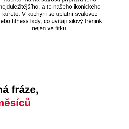
nejdůležitějšího, a to našeho ikonického
kuřete. V kuchyni se uplatní svalovec
ebo fitness lady, co uvítají silový trénink
nejen ve fitku.
á fráze,
měsíců