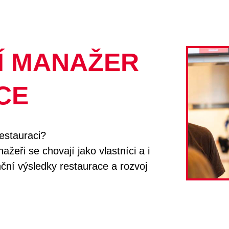
Í MANAŽER
CE
restauraci?
eři se chovají jako vlastníci a i
anční výsledky restaurace a rozvoj