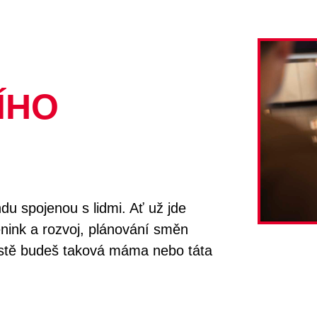
ÍHO
u spojenou s lidmi. Ať už jde
énink a rozvoj, plánování směn
stě budeš taková máma nebo táta